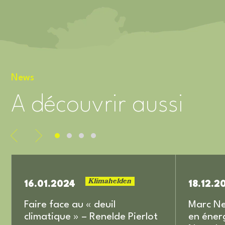
News
A découvrir aussi
Klimahelden
16.01.2024
18.12.2
Faire face au « deuil
Marc Ne
climatique » – Renelde Pierlot
en éner