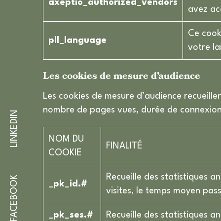
axeptio_authorized_vendors
avez acc
Ce cooki
pll_language
votre l
Les cookies de mesure d’audience
Les cookies de mesure d’audience recueillent
nombre de pages vues, durée de connexion, p
LINKEDIN
NOM DU
FINALITÉ
COOKIE
Recueille des statistiques a
FACEBOOK
_pk_id.#
visites, le temps moyen passé
_pk_ses.#
Recueille des statistiques a