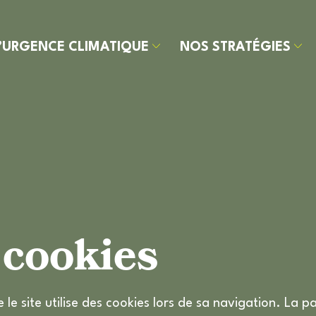
’URGENCE CLIMATIQUE
NOS STRATÉGIES
’URGENCE
OS
OS
OS
ON
LIMATIQUE
RATÉGIES
ITIATIVES
ÉROS DU
MPREINTE
L’EM
LIMAT
ARBONE
OBJEC
OBSE
NOTRE 
 cookies
 le site utilise des cookies lors de sa navigation. L