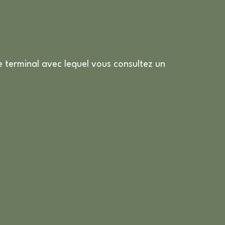
TRATÉGIE D’ADAPTATION AUX EFFETS DU
CHANGEMENT CLIMATIQUE
LAN SOCIAL POUR LE CLIMAT : VERS UNE
TRANSITION ÉCOLOGIQUE ÉQUITABLE
le terminal avec lequel vous consultez un