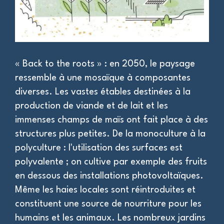
« Back to the roots » : en 2050, le paysage
En
es
ressemble à une mosaïque à composantes
ur
diverses. Les vastes étables destinées à la
co
production de viande et de lait et les
le
à
immenses champs de maïs ont fait place à des
Le
structures plus petites. De la monoculture à la
li
polyculture : l'utilisation des surfaces est
le
s
polyvalente ; on cultive par exemple des fruits
ap
en dessous des installations photovoltaïques.
vo
,
Même les haies locales sont réintroduites et
pa
constituent une source de nourriture pour les
l'
es
humains et les animaux. Les nombreux jardins
se