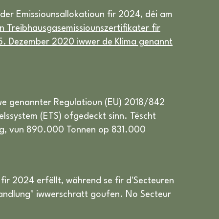
 der Emissiounsallokatioun fir 2024, déi am
 Treibhausgasemissiounszertifikater fir
 15. Dezember 2020 iwwer de Klima genannt
ewe genannter Regulatioun (EU) 2018/842
lssystem (ETS) ofgedeckt sinn. Tëscht
ang, vun 890.000 Tonnen op 831.000
fir 2024 erfëllt, während se fir d'Secteuren
ehandlung" iwwerschratt goufen. No Secteur