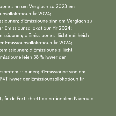
sioune sinn am Verglach zu 2023 ëm
nsallokatioun fir 2024;
siounen; d'Emissioune sinn am Verglach zu
 Emissiounsallokatioun fir 2024;
ssiounen; d'Emissioune si liicht méi héich
er Emissiounsallokatioun fir 2024;
missiounen; d'Emissioune si liicht
missioune leien 38 % iwwer der
Gesamtemissiounen; d'Emissioune sinn am
4T iwwer der Emissiounsallokatioun fir
t, fir de Fortschrëtt op nationalem Niveau a