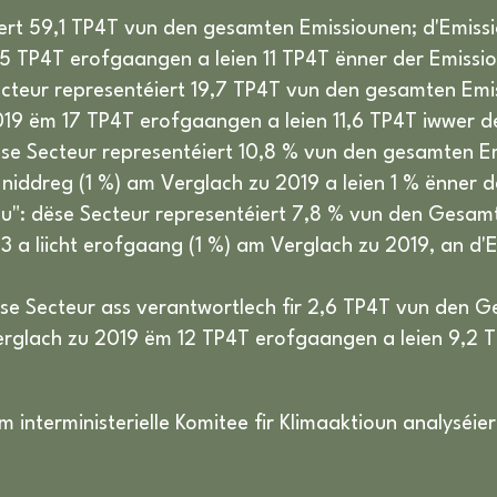
iert 59,1 TP4T vun den gesamten Emissiounen; d'Emis
 TP4T erofgaangen a leien 11 TP4T ënner der Emissiou
cteur representéiert 19,7 TP4T vun den gesamten Emis
9 ëm 17 TP4T erofgaangen a leien 11,6 TP4T iwwer der
se Secteur representéiert 10,8 % vun den gesamten Emi
 niddreg (1 %) am Verglach zu 2019 a leien 1 % ënner d
au": dëse Secteur representéiert 7,8 % vun den Gesamte
 a liicht erofgaang (1 %) am Verglach zu 2019, an d'E
ëse Secteur ass verantwortlech fir 2,6 TP4T vun den 
glach zu 2019 ëm 12 TP4T erofgaangen a leien 9,2 TP
 interministerielle Komitee fir Klimaaktioun analyséier