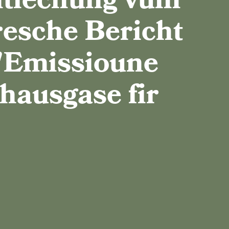
ntlechung vum
KLIMADAPTATIOUNS-STRATEGIE
resche Bericht
KLIMA-SOZIALPLANG
'Emissioune
hausgase fir