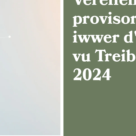
Verëffe
proviso
iwwer d
vu Treib
2024