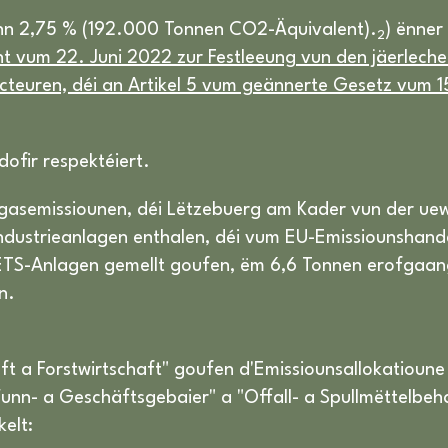
inn 2,75 % (192.000 Tonnen CO2-Äquivalent).
) ënner
2
 vum 22. Juni 2022 zur Festleeung vun den jäerlechen
Secteuren, déi an Artikel 5 vum geännerte Gesetz vum
ofir respektéiert.
ausgasemissiounen, déi Lëtzebuerg am Kader vun der u
ndustrieanlagen enthalen, déi vum EU-Emissiounshande
 ETS-Anlagen gemellt goufen, ëm 6,6 Tonnen erofga
n.
ft a Forstwirtschaft" goufen d'Emissiounsallokatioune 
"Wunn- a Geschäftsgebaier" a "Offall- a Spullmëttelb
elt: