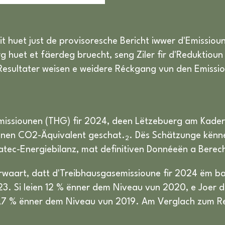
téit huet just de provisoresche Bericht iwwer d'Emissi
g huet et fäerdeg bruecht, seng Ziler fir d'Reduktio
Resultater weisen e weidere Réckgang vun den Emissi
missiounen (THG) fir 2024, deen Lëtzebuerg am Kade
nnen CO2-Äquivalent geschat.
. Dës Schätzunge kënn
2
atec-Energiebilanz, mat definitiven Donnéeën a Berec
erwaart, datt d'Treibhausgasemissioune fir 2024 ëm 
2023. Si leien 12 % ënner dem Niveau vun 2020, e J
,7 % ënner dem Niveau vun 2019. Am Verglach zum Re