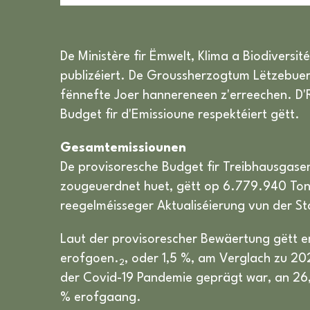
De Ministère fir Ëmwelt, Klima a Biodiversi
publizéiert. De Groussherzogtum Lëtzebuer
fënnefte Joer hannereneen z'erreechen. D'
Budget fir d'Emissioune respektéiert gëtt.
Gesamtemissiounen
De provisoresche Budget fir Treibhausgase
zougeuerdnet huet, gëtt op 6.779.940 To
reegelméisseger Aktualiséierung vun der St
Laut der provisorescher Bewäertung gëtt 
erofgoen.
, oder 1,5 %, am Verglach zu 
2
der Covid-19 Pandemie geprägt war, an 26
% erofgaang.