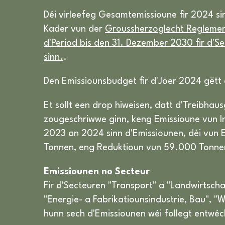
Déi virleefeg Gesamtemissioune fir 2024 s
Kader vun der
Groussherzoglecht Reglement
d'Period bis den 31. Dezember 2030 fir d'
sinn.
.
Den Emissiounsbudget fir d'Joer 2024 gëtt d
Et sollt een drop hiweisen, datt d'Treibh
zougeschriwwe ginn, keng Emissioune vun I
2023 an 2024 sinn d'Emissiounen, déi vun
Tonnen, eng Reduktioun vun 59.000 Tonne
Emissiounen no Secteur
Fir d'Secteuren "Transport" a "Landwirtscha
"Energie- a Fabrikatiounsindustrie, Bau", 
hunn sech d'Emissiounen wéi follegt entwéck