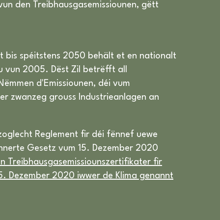
 vun den Treibhausgasemissiounen, gëtt
t bis spéitstens 2050 behält et en nationalt
vun 2005. Dëst Zil betrëfft all
. Nëmmen d'Emissiounen, déi vum
er zwanzeg grouss Industrieanlagen an
rzoglecht Reglement fir déi fënnef uewe
ännerte Gesetz vum 15. Dezember 2020
 Treibhausgasemissiounszertifikater fir
 15. Dezember 2020 iwwer de Klima genannt