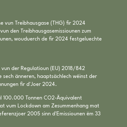
oune vun Treibhausgase (THG) fir 2024
un vun den Treibhausgasemissiounen zum
ounen, wouduerch de fir 2024 festgeluechte
r vun der Regulatioun (EU) 2018/842
e sech änneren, haaptsächlech wéinst der
hnungen fir d'Joer 2024.
bal 100.000 Tonnen CO2-Äquivalent
oer dat vum Lockdown am Zesummenhang mat
ferenzjoer 2005 sinn d'Emissiounen ëm 33