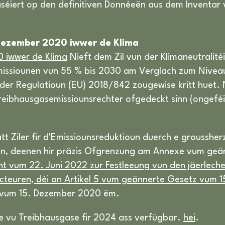
baséiert op den definitiven Donnéeën aus dem Inventar
 Dezember 2020 iwwer de Klima
 iwwer de Klima
Nieft dem Zil vun der Klimaneutralitéi
missiounen vun 55 % bis 2030 am Verglach zum Niveau 
der Regulatioun (EU) 2018/842 zougewise kritt huet
eibhausgasemissiounsrechter ofgedeckt sinn (ongeféi
tt Ziler fir d'Emissiounsreduktioun duerch e grousshe
inn, deenen hir präzis Ofgrenzung am Annexe vum ge
 vum 22. Juni 2022 zur Festleeung vun den jäerlechen
Secteuren, déi an Artikel 5 vum geännerte Gesetz vum
z vum 15. Dezember 2020 ëm.
ne vu Treibhausgase fir 2024 ass verfügbar.
hei
.