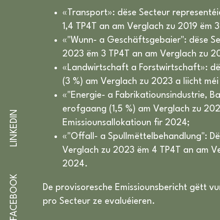
«Transport»: dëse Secteur representé
1,4 TP4T an am Verglach zu 2019 ëm 35
«"Wunn- a Geschäftsgebaier": dëse Se
2023 ëm 3 TP4T an am Verglach zu 201
«Landwirtschaft a Forstwirtschaft»: dë
(3 %) am Verglach zu 2023 a liicht méi
«"Energie- a Fabrikatiounsindustrie, B
erofgaang (1,5 %) am Verglach zu 2023
LINKEDIN
Emissiounsallokatioun fir 2024;
«"Offall- a Spullmëttelbehandlung": D
Verglach zu 2023 ëm 4 TP4T an am Ver
2024.
FACEBOOK
De provisoresche Emissiounsbericht gëtt vum
pro Secteur ze evaluéieren.