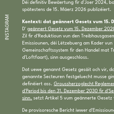
Déi definitiv Bewäertung fir d'Joer 2024, 
spätestens de 15. Mäerz 2026 publizéiert.
INSTAGRAM
Kontext: dat geännert Gesetz vum 15.
D'
geännert Gesetz vum 15. Dezember 2020
Zil fir d'Reduktioun vun den Treibhausgase
Emissiounen, déi Lëtzebuerg am Kader vun 
Gemeinschaftssystem fir den Handel mat Tr
d'Loftfaart), sinn ausgeschloss.
Dat uewe genannt Gesetz gesäit och vir, da
genannte Secteuren festgeluecht musse g
definéiert ass.
Groussherzoglecht Reglement
d'Period bis den 31. Dezember 2030 fir d'
sinn.
setzt Artikel 5 vum geännerte Geset
De provisoresche Bericht iwwer d'Emissiou