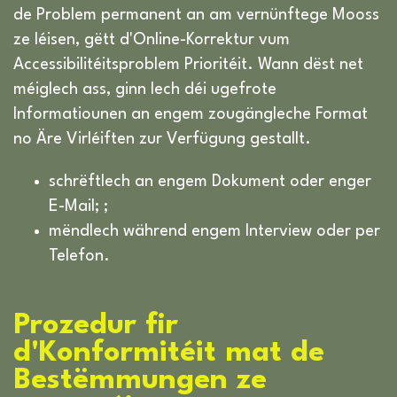
de Problem permanent an am vernünftege Mooss
ze léisen, gëtt d'Online-Korrektur vum
Accessibilitéitsproblem Prioritéit. Wann dëst net
méiglech ass, ginn Iech déi ugefrote
Informatiounen an engem zougängleche Format
no Äre Virléiften zur Verfügung gestallt.
schrëftlech an engem Dokument oder enger
E-Mail; ;
mëndlech während engem Interview oder per
Telefon.
Prozedur fir
d'Konformitéit mat de
Bestëmmungen ze