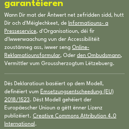
garantéieren
Wann Dir mat der Äntwert net zefridden sidd, hutt
Dir och d'Méiglechkeet, de
Informatiouns- a
Presseservice
, d'Organisatioun, déi fir
d'Iwwerwaachung vun der Accessibilitéit
zoustänneg ass, iwwer seng
Online-
Reklamatiounsformular
, Oder
den Ombudsmann
,
Vermittler vum Groussherzogtum Lëtzebuerg.
Dës Deklaratioun baséiert op dem Modell,
definéiert vum
Ëmsetzungsentscheedung (EU)
2018/1523
. Dëst Modell gehéiert der
Europäescher Unioun a gëtt ënner Lizenz
publizéiert.
Creative Commons Attribution 4.0
International
.