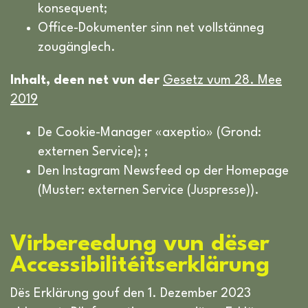
konsequent;
Office-Dokumenter sinn net vollstänneg
zougänglech.
Inhalt, deen net vun der
Gesetz vum 28. Mee
2019
De Cookie-Manager «axeptio» (Grond:
externen Service); ;
Den Instagram Newsfeed op der Homepage
(Muster: externen Service (Juspresse)).
Virbereedung vun dëser
Accessibilitéitserklärung
Dës Erklärung gouf den 1. Dezember 2023