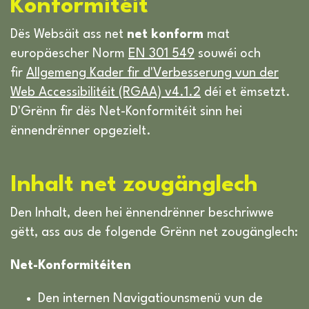
Konformitéit
Dës Websäit ass net
net konform
mat
europäescher Norm
EN 301 549
souwéi och
fir
Allgemeng Kader fir d'Verbesserung vun der
Web Accessibilitéit (RGAA) v4.1.2
déi et ëmsetzt.
D'Grënn fir dës Net-Konformitéit sinn hei
ënnendrënner opgezielt.
Inhalt net zougänglech
Den Inhalt, deen hei ënnendrënner beschriwwe
gëtt, ass aus de folgende Grënn net zougänglech:
Net-Konformitéiten
Den internen Navigatiounsmenü vun de