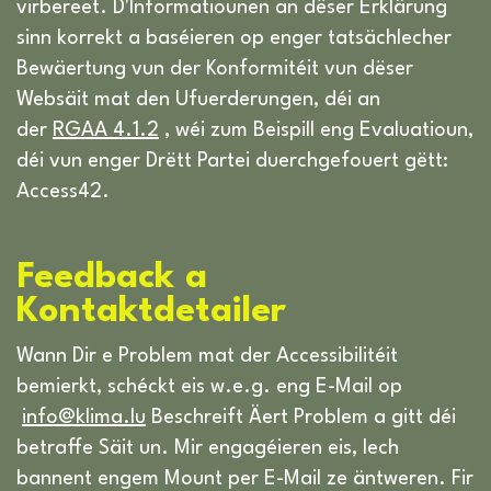
virbereet. D'Informatiounen an dëser Erklärung
sinn korrekt a baséieren op enger tatsächlecher
Bewäertung vun der Konformitéit vun dëser
Websäit mat den Ufuerderungen, déi an
der
RGAA 4.1.2
, wéi zum Beispill eng Evaluatioun,
déi vun enger Drëtt Partei duerchgefouert gëtt:
Access42.
Feedback a
Kontaktdetailer
Wann Dir e Problem mat der Accessibilitéit
bemierkt, schéckt eis w.e.g. eng E-Mail op
info@klima.lu
Beschreift Äert Problem a gitt déi
betraffe Säit un. Mir engagéieren eis, Iech
bannent engem Mount per E-Mail ze äntweren. Fir