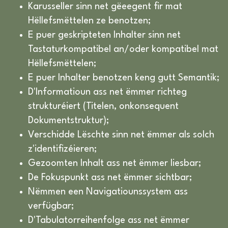
Karusseller sinn net gëeegent fir mat
Hëllefsmëttelen ze benotzen;
E puer geskripteten Inhalter sinn net
Tastaturkompatibel an/oder kompatibel mat
Hëllefsmëttelen;
E puer Inhalter benotzen keng gutt Semantik;
D'Informatioun ass net ëmmer richteg
strukturéiert (Titelen, onkonsequent
Dokumentstruktur);
Verschidde Lëschte sinn net ëmmer als solch
z'identifizéieren;
Gezoomten Inhalt ass net ëmmer liesbar;
De Fokuspunkt ass net ëmmer sichtbar;
Nëmmen een Navigatiounssystem ass
verfügbar;
D'Tabulatorreihenfolge ass net ëmmer