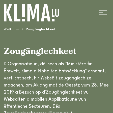
Wëllkomm
/
Zougänglechkeet
Zougänglechkeet
D'Organisatioun, déi sech als "Ministère fir
Ëmwelt, Klima a Nohalteg Entwécklung" ernannt,
verflicht sech, hir Websäit zougänglech ze
maachen, am Aklang mat de
Gesetz vum 28. Mee
2019
a Bezuch op d'Zougänglechkeet vu
Websäiten a mobilen Applikatioune vun
ëffentleche Secteuren. Dës