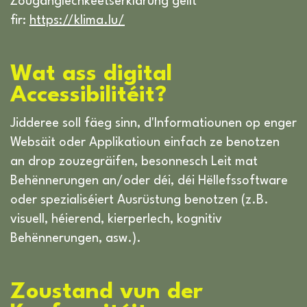
Zougänglechkeetserklärung gëllt
fir:
https://klima.lu/
Wat ass digital
Accessibilitéit?
Jidderee soll fäeg sinn, d'Informatiounen op enger
Websäit oder Applikatioun einfach ze benotzen
an drop zouzegräifen, besonnesch Leit mat
Behënnerungen an/oder déi, déi Hëllefssoftware
oder spezialiséiert Ausrüstung benotzen (z.B.
visuell, héierend, kierperlech, kognitiv
Behënnerungen, asw.).
Zoustand vun der