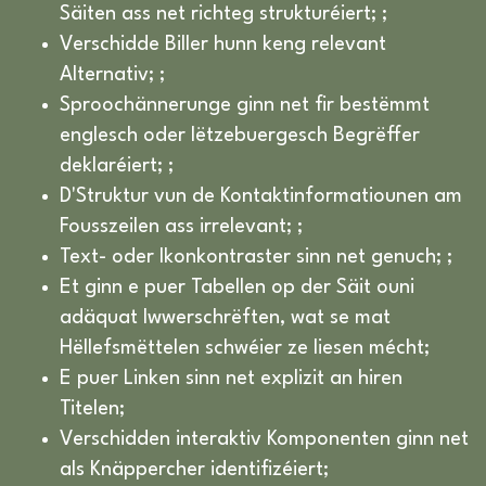
Säiten ass net richteg strukturéiert; ;
Verschidde Biller hunn keng relevant
Alternativ; ;
Sproochännerunge ginn net fir bestëmmt
englesch oder lëtzebuergesch Begrëffer
deklaréiert; ;
D'Struktur vun de Kontaktinformatiounen am
Fousszeilen ass irrelevant; ;
Text- oder Ikonkontraster sinn net genuch; ;
Et ginn e puer Tabellen op der Säit ouni
adäquat Iwwerschrëften, wat se mat
Hëllefsmëttelen schwéier ze liesen mécht;
E puer Linken sinn net explizit an hiren
Titelen;
Verschidden interaktiv Komponenten ginn net
als Knäppercher identifizéiert;