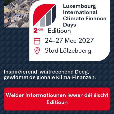
an
2
Editioun
24–27 Mee 2027
Stad Lëtzebuerg
Inspiréierend, wäitreechend Deeg,
gewidmet de globale Klima-Finanzen.
Weider Informatiounen iwwer déi éischt
Editioun