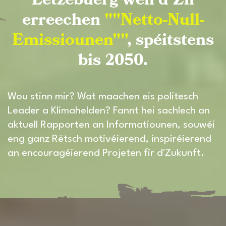
Lëtzebuerg wëll d'Zil
erreechen
""Netto-Null-
Emissiounen""
, spéitstens
bis 2050.
Wou stinn mir? Wat maachen eis politesch
Leader a Klimahelden? Fannt hei sachlech an
aktuell Rapporten an Informatiounen, souwéi
eng ganz Rëtsch motivéierend, inspiréierend
an encouragéierend Projeten fir d'Zukunft.