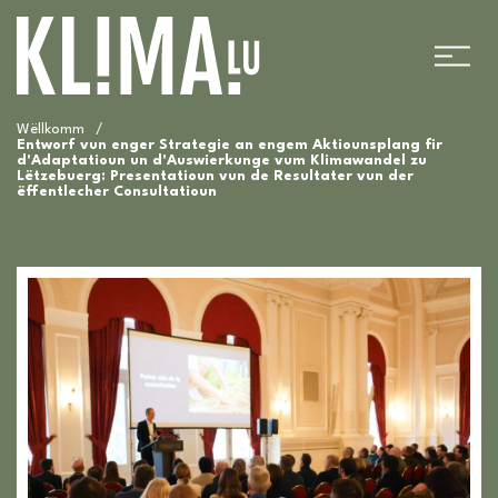
Wëllkomm
/
Entworf vun enger Strategie an engem Aktiounsplang fir
d'Adaptatioun un d'Auswierkunge vum Klimawandel zu
Lëtzebuerg: Presentatioun vun de Resultater vun der
ëffentlecher Consultatioun