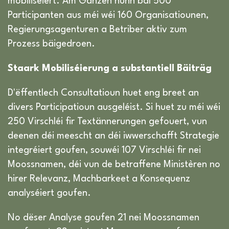
mobiliséiert. Am Ganzen hunn bal 500
Participanten aus méi wéi 160 Organisatiounen,
Regierungsagenturen a Betriber aktiv zum
Prozess bäigedroen.
Staark Mobiliséierung a substantiell Bäiträg
D'ëffentlech Consultatioun huet eng breet an
divers Participatioun ausgeléist. Si huet zu méi wéi
250 Virschléi fir Textännerungen gefouert, vun
deenen déi meescht an déi iwwerschafft Strategie
integréiert goufen, souwéi 107 Virschléi fir nei
Moossnamen, déi vun de betraffene Ministèren no
hirer Relevanz, Machbarkeet a Konsequenz
analyséiert goufen.
No dëser Analyse goufen 21 nei Moossnamen