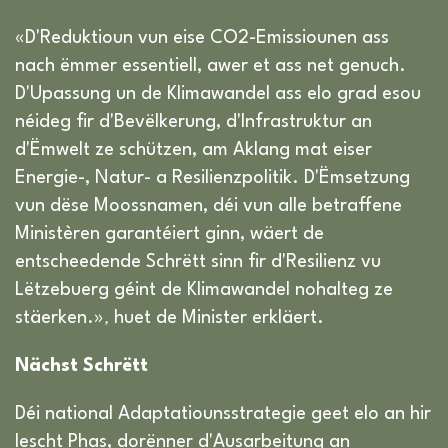
«D'Reduktioun vun eise CO2-Emissiounen ass
nach ëmmer essentiell, awer et ass net genuch.
D'Upassung un de Klimawandel ass elo grad esou
néideg fir d'Bevëlkerung, d'Infrastruktur an
d'Ëmwelt ze schützen, am Aklang mat eiser
Energie-, Natur- a Resilienzpolitik. D'Ëmsetzung
vun dëse Moossnamen, déi vun alle betraffene
Ministèren garantéiert ginn, wäert de
entscheedende Schrëtt sinn fir d'Resilienz vu
Lëtzebuerg géint de Klimawandel nohalteg ze
stäerken.»
,
huet de Minister erkläert.
Nächst Schrëtt
Déi national Adaptatiounsstrategie geet elo an hir
lescht Phas, dorënner d'Ausarbeitung an