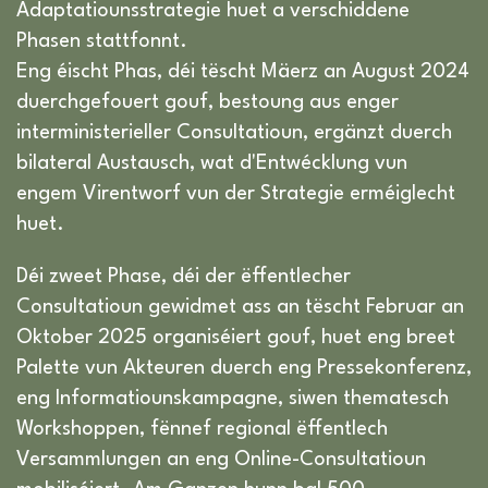
Adaptatiounsstrategie huet a verschiddene
Phasen stattfonnt.
Eng éischt Phas, déi tëscht Mäerz an August 2024
duerchgefouert gouf, bestoung aus enger
interministerieller Consultatioun, ergänzt duerch
bilateral Austausch, wat d'Entwécklung vun
engem Virentworf vun der Strategie erméiglecht
huet.
Déi zweet Phase, déi der ëffentlecher
Consultatioun gewidmet ass an tëscht Februar an
Oktober 2025 organiséiert gouf, huet eng breet
Palette vun Akteuren duerch eng Pressekonferenz,
eng Informatiounskampagne, siwen thematesch
Workshoppen, fënnef regional ëffentlech
Versammlungen an eng Online-Consultatioun