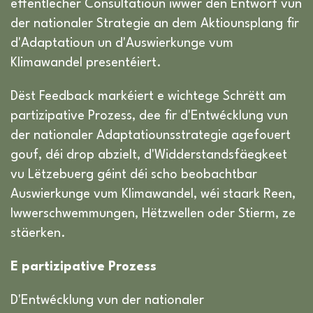
ëffentlecher Consultatioun iwwer den Entworf vun
der nationaler Strategie an dem Aktiounsplang fir
d'Adaptatioun un d'Auswierkunge vum
Klimawandel presentéiert.
Dëst Feedback markéiert e wichtege Schrëtt am
partizipative Prozess, dee fir d'Entwécklung vun
der nationaler Adaptatiounsstrategie agefouert
gouf, déi drop abzielt, d'Widderstandsfäegkeet
vu Lëtzebuerg géint déi scho beobachtbar
Auswierkunge vum Klimawandel, wéi staark Reen,
Iwwerschwemmungen, Hëtzwellen oder Stierm, ze
stäerken.
E partizipative Prozess
D'Entwécklung vun der nationaler