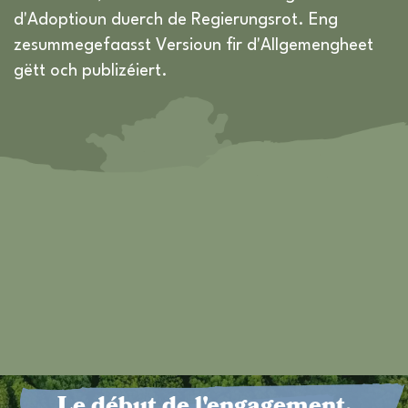
d'Adoptioun duerch de Regierungsrot. Eng
zesummegefaasst Versioun fir d'Allgemengheet
gëtt och publizéiert.