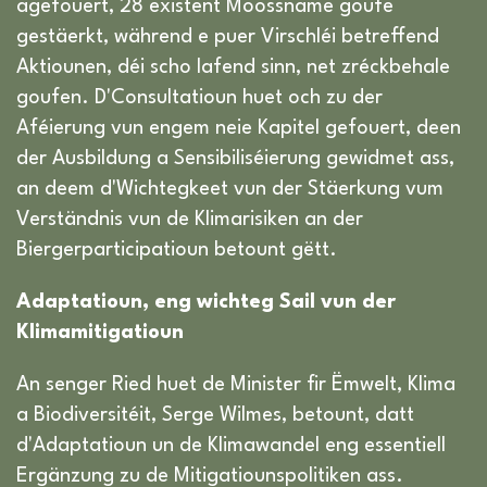
agefouert, 28 existent Moossname goufe
gestäerkt, während e puer Virschléi betreffend
Aktiounen, déi scho lafend sinn, net zréckbehale
goufen. D'Consultatioun huet och zu der
Aféierung vun engem neie Kapitel gefouert, deen
der Ausbildung a Sensibiliséierung gewidmet ass,
an deem d'Wichtegkeet vun der Stäerkung vum
Verständnis vun de Klimarisiken an der
Biergerparticipatioun betount gëtt.
Adaptatioun, eng wichteg Sail vun der
Klimamitigatioun
An senger Ried huet de Minister fir Ëmwelt, Klima
a Biodiversitéit, Serge Wilmes, betount, datt
d'Adaptatioun un de Klimawandel eng essentiell
Ergänzung zu de Mitigatiounspolitiken ass.