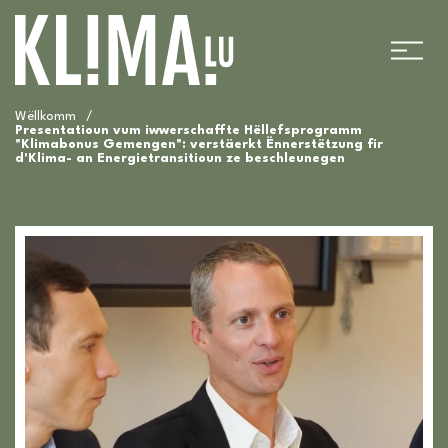
Wëllkomm
/
Presentatioun vum iwwerschaffte Hëllefsprogramm
"Klimabonus Gemengen": verstäerkt Ënnerstëtzung fir
d'Klima- an Energietransitioun ze beschleunegen