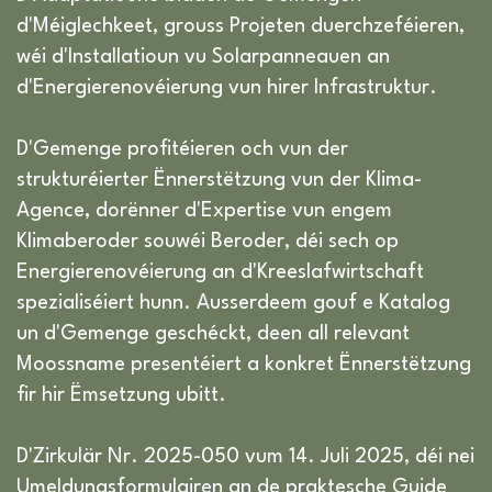
d'Méiglechkeet, grouss Projeten duerchzeféieren,
wéi d'Installatioun vu Solarpanneauen an
d'Energierenovéierung vun hirer Infrastruktur.
D'Gemenge profitéieren och vun der
strukturéierter Ënnerstëtzung vun der Klima-
Agence, dorënner d'Expertise vun engem
Klimaberoder souwéi Beroder, déi sech op
Energierenovéierung an d'Kreeslafwirtschaft
spezialiséiert hunn. Ausserdeem gouf e Katalog
un d'Gemenge geschéckt, deen all relevant
Moossname presentéiert a konkret Ënnerstëtzung
fir hir Ëmsetzung ubitt.
D'Zirkulär Nr. 2025-050 vum 14. Juli 2025, déi nei
Umeldungsformulairen an de praktesche Guide