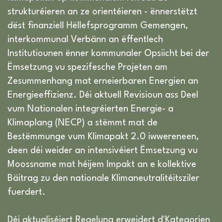
strukturéieren an ze orientéieren - ënnerstëtzt
dëst finanziell Hëllefsprogramm Gemengen,
interkommunal Verbänn an ëffentlech
Institutiounen ënner kommunaler Opsiicht bei der
Ëmsetzung vu spezifesche Projeten am
Zesummenhang mat erneierbaren Energien an
Energieeffizienz. Déi aktuell Revisioun ass Deel
vum Nationalen integréierten Energie- a
Klimaplang (NECP) a stëmmt mat de
Bestëmmunge vum Klimapakt 2.0 iwwereneen,
deen déi weider an intensivéiert Ëmsetzung vu
Moossname mat héijem Impakt an e kollektive
Bäitrag zu den nationale Klimaneutralitéitsziler
fuerdert.
Déi aktualiséiert Regelung erweidert d'Kategorien