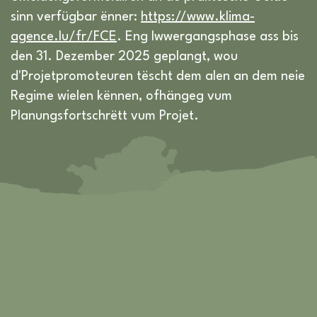
sinn verfügbar ënner:
https://www.klima-
agence.lu/fr/FCE
. Eng Iwwergangsphase ass bis
den 31. Dezember 2025 geplangt, wou
d'Projetpromoteuren tëscht dem alen an dem neie
Regime wielen kënnen, ofhängeg vum
Planungsfortschrëtt vum Projet.