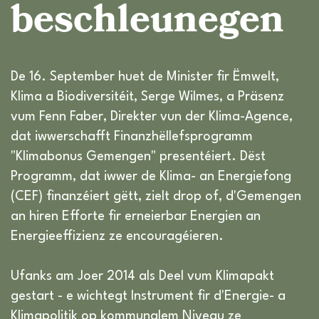
beschleunegen
De 16. September huet de Minister fir Ëmwelt,
Klima a Biodiversitéit, Serge Wilmes, a Präsenz
vum Fenn Faber, Direkter vun der Klima-Agence,
dat iwwerschafft Finanzhëllefsprogramm
"Klimabonus Gemengen" presentéiert. Dëst
Programm, dat iwwer de Klima- an Energiefong
(CEF) finanzéiert gëtt, zielt drop of, d'Gemengen
an hiren Efforte fir erneierbar Energien an
Energieeffizienz ze encouragéieren.
Ufanks am Joer 2014 als Deel vum Klimapakt
gestart - e wichtegt Instrument fir d'Energie- a
Klimapolitik op kommunalem Niveau ze