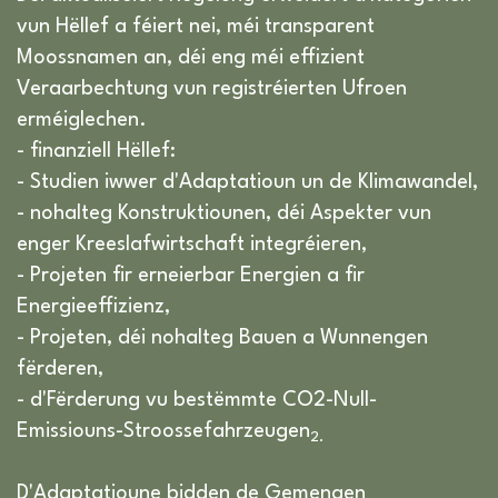
vun Hëllef a féiert nei, méi transparent
Moossnamen an, déi eng méi effizient
Veraarbechtung vun registréierten Ufroen
erméiglechen.
- finanziell Hëllef:
- Studien iwwer d'Adaptatioun un de Klimawandel,
- nohalteg Konstruktiounen, déi Aspekter vun
enger Kreeslafwirtschaft integréieren,
- Projeten fir erneierbar Energien a fir
Energieeffizienz,
- Projeten, déi nohalteg Bauen a Wunnengen
fërderen,
- d'Fërderung vu bestëmmte CO2-Null-
Emissiouns-Stroossefahrzeugen
2.
D'Adaptatioune bidden de Gemengen