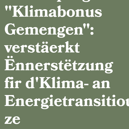
"Klimabonus
Gemengen":
verstäerkt
Ënnerstëtzung
fir d'Klima- an
Energietransitio
ze