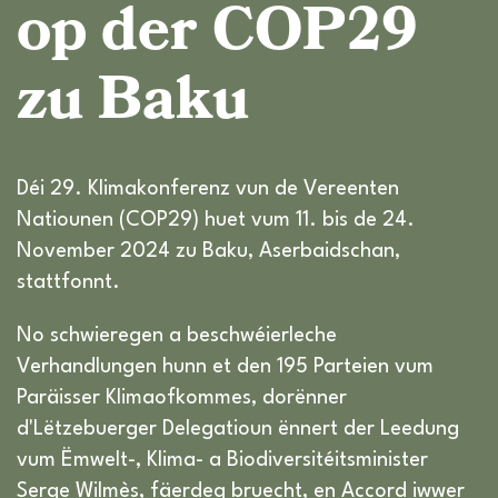
op der COP29
zu Baku
Déi 29. Klimakonferenz vun de Vereenten
Natiounen (COP29) huet vum 11. bis de 24.
November 2024 zu Baku, Aserbaidschan,
stattfonnt.
No schwieregen a beschwéierleche
Verhandlungen hunn et den 195 Parteien vum
Paräisser Klimaofkommes, dorënner
d'Lëtzebuerger Delegatioun ënnert der Leedung
vum Ëmwelt-, Klima- a Biodiversitéitsminister
Serge Wilmès, fäerdeg bruecht, en Accord iwwer