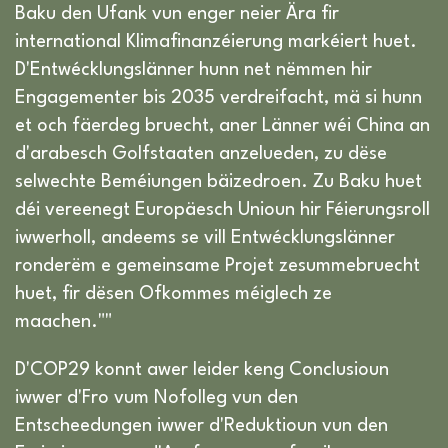
Baku den Ufank vun enger neier Ära fir
international Klimafinanzéierung markéiert huet.
D'Entwécklungslänner hunn net nëmmen hir
Engagementer bis 2035 verdreifacht, mä si hunn
et och fäerdeg bruecht, aner Länner wéi China an
d'arabesch Golfstaaten anzelueden, zu dëse
selwechte Beméiungen bäizedroen. Zu Baku huet
déi vereenegt Europäesch Unioun hir Féierungsroll
iwwerholl, andeems se vill Entwécklungslänner
ronderëm e gemeinsame Projet zesummebruecht
huet, fir dësen Ofkommes méiglech ze
maachen.""
D'COP29 konnt awer leider keng Conclusioun
iwwer d'Fro vum Nofolleg vun den
Entscheedungen iwwer d'Reduktioun vun den