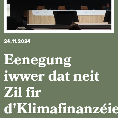
24.11.2024
Eenegung
iwwer dat neit
Zil fir
d'Klimafinanzéi