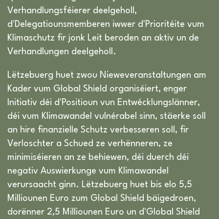
Verhandlungsféierer deelgeholl,
d'Delegatiounsmemberen iwwer d'Prioritéite vum
Klimaschutz fir jonk Leit beroden an aktiv un de
Verhandlungen deelgeholl.
Lëtzebuerg huet zwou Nieweveranstaltungen am
Kader vum Global Shield organiséiert, enger
Initiativ déi d'Positioun vun Entwécklungslänner,
déi vum Klimawandel vulnérabel sinn, stäerke soll
an hire finanzielle Schutz verbesseren soll, fir
Verloschter a Schued ze verhënneren, ze
minimiséieren an ze behiewen, déi duerch déi
negativ Auswierkunge vum Klimawandel
verursaacht ginn. Lëtzebuerg huet bis elo 5,5
Milliounen Euro zum Global Shield bäigedroen,
dorënner 2,5 Milliounen Euro un d'Global Shield