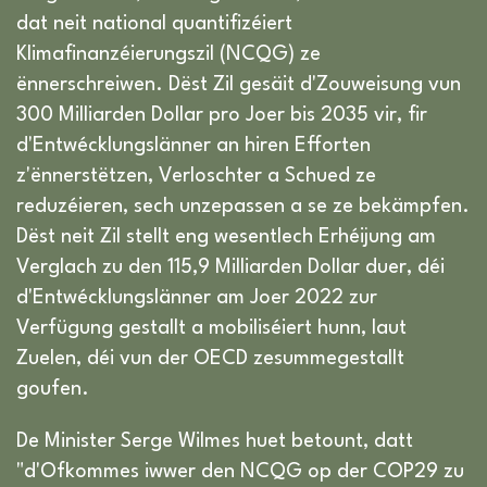
dat neit national quantifizéiert
Klimafinanzéierungszil (NCQG) ze
ënnerschreiwen. Dëst Zil gesäit d'Zouweisung vun
300 Milliarden Dollar pro Joer bis 2035 vir, fir
d'Entwécklungslänner an hiren Efforten
z'ënnerstëtzen, Verloschter a Schued ze
reduzéieren, sech unzepassen a se ze bekämpfen.
Dëst neit Zil stellt eng wesentlech Erhéijung am
Verglach zu den 115,9 Milliarden Dollar duer, déi
d'Entwécklungslänner am Joer 2022 zur
Verfügung gestallt a mobiliséiert hunn, laut
Zuelen, déi vun der OECD zesummegestallt
goufen.
De Minister Serge Wilmes huet betount, datt
"d'Ofkommes iwwer den NCQG op der COP29 zu