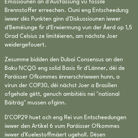
Emissiounen an d'Ausfassung vu fossile
Brennstoffer erreechen. Ouni eng Entscheedung
iwwer dës Punkten ginn d'Diskussiounen iwwer
d'Beméiunge fir d'Erwiermung vun der Äerd op 1,5
Grad Celsius ze limitéieren, am nächste Joer
weidergefouert.
Zesumme bidden den Dubai Consensus an den
Baku NCQG eng solid Basis fir d'Länner, déi de
Paräisser Ofkommes ënnerschriwwen hunn, a
virun der COP30, déi nächst Joer a Brasilien
ofgehale gëtt, genuch ambitiéis nei "national
Bäiträg" mussen ofginn.
D'COP29 huet och eng Rei vun Entscheedungen
iwwer den Artikel 6 vum Paräisser Ofkommes
iwwer d'Kuelestoffmäert ugeholl. Dësen