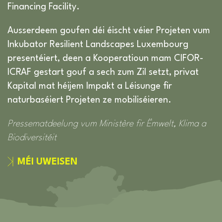
Financing Facility.
Ausserdeem goufen déi éischt véier Projeten vum
Inkubator Resilient Landscapes Luxembourg
presentéiert, deen a Kooperatioun mam CIFOR-
ICRAF gestart gouf a sech zum Zil setzt, privat
Kapital mat héijem Impakt a Léisunge fir
naturbaséiert Projeten ze mobiliséieren.
Pressematdeelung vum Ministère fir Ëmwelt, Klima a
Biodiversitéit
MÉI UWEISEN