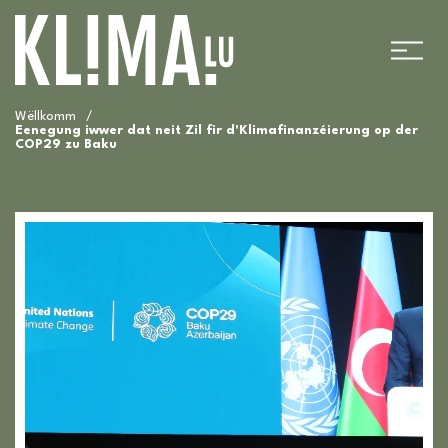
Wëllkomm
/
Eenegung iwwer dat neit Zil fir d'Klimafinanzéierung op der
COP29 zu Baku