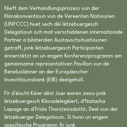
Nieft dem Verhandlungsprozess vun der
Klimakonventioun vun de Vereenten Natiounen
(UNFCCC) huet sech déi lëtzebuergesch
Delegatioun och mat verschiddenen internationale
Partner a bilateralen Austauschsituatiounen
getraff, jonk lëtzebuergesch Participanten
ënnerstëtzt an un engem Konferenzprogramm am
gemeinsame representativen Pavillon vun de
Beneluxlänner an der Europäescher
Investitiounsbank (EIB) deelgeholl.
Fir d'éischt Kéier dëst Joer waren zwou jonk
lëtzebuergesch Klimadelegéiert, d'Natasha
Lepage an d'Frida Thorsteinsdottir, Deel vun der
lëtzebuerger Delegatioun. Si hunn un engem
spezifesche Programm fir jonk