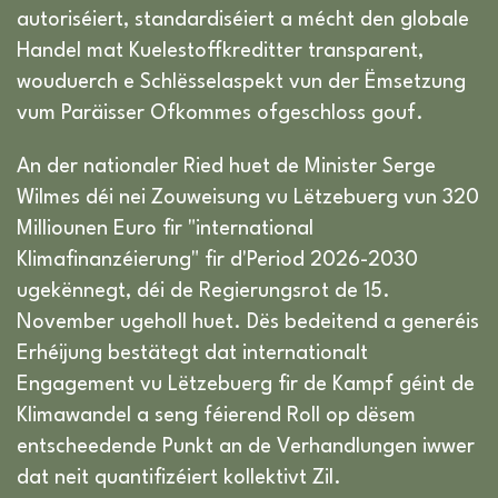
autoriséiert, standardiséiert a mécht den globale
Handel mat Kuelestoffkreditter transparent,
wouduerch e Schlësselaspekt vun der Ëmsetzung
vum Paräisser Ofkommes ofgeschloss gouf.
An der nationaler Ried huet de Minister Serge
Wilmes déi nei Zouweisung vu Lëtzebuerg vun 320
Milliounen Euro fir "international
Klimafinanzéierung" fir d'Period 2026-2030
ugekënnegt, déi de Regierungsrot de 15.
November ugeholl huet. Dës bedeitend a generéis
Erhéijung bestätegt dat internationalt
Engagement vu Lëtzebuerg fir de Kampf géint de
Klimawandel a seng féierend Roll op dësem
entscheedende Punkt an de Verhandlungen iwwer
dat neit quantifizéiert kollektivt Zil.