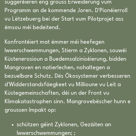
suggeréieren eng grouss Erweiderung vum
Programm an de kommende Joren. D'Pionéierroll
vu Lëtzebuerg bei der Start vum Pilotprojet ass
ëmsou méi bedeitend.
Konfrontéiert mat ëmmer méi heefegen
Iwwerschwemmungen, Stierm a Zyklonen, souwéi
Küstenerosioun a Buedemsalziniséierung, bidden
Mangroven en natierlechen, nohaltegen a
bezuelbare Schutz. Dës Ökosystemer verbesseren
d'Widderstandsfäegkeet vu Millioune vu Leit a
Küstegemeinschaften, déi un der Front vu
Klimakatastrophen sinn. Mangrovebëscher hunn e
groussen Impakt op:
schützen géint Zyklonen, Gezäiten an
Iwwerschwemmungen; ;