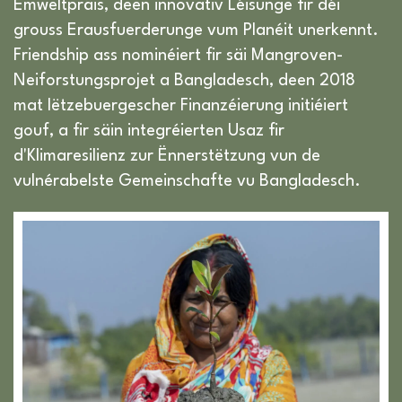
Ëmweltpräis, deen innovativ Léisunge fir déi
grouss Erausfuerderunge vum Planéit unerkennt.
Friendship ass nominéiert fir säi Mangroven-
Neiforstungsprojet a Bangladesch, deen 2018
mat lëtzebuergescher Finanzéierung initiéiert
gouf, a fir säin integréierten Usaz fir
d'Klimaresilienz zur Ënnerstëtzung vun de
vulnérabelste Gemeinschafte vu Bangladesch.