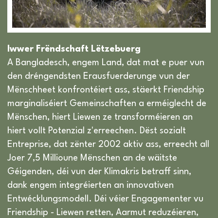
Iwwer Frëndschaft Lëtzebuerg
A Bangladesch, engem Land, dat mat e puer vun
den dréngendsten Erausfuerderunge vun der
Mënschheet konfrontéiert ass, stäerkt Friendship
marginaliséiert Gemeinschaften a erméiglecht de
Mënschen, hiert Liewen ze transforméieren an
hiert vollt Potenzial z'erreechen. Dëst sozialt
Entreprise, dat zënter 2002 aktiv ass, erreecht all
Joer 7,5 Millioune Mënschen an de wäitste
Géigenden, déi vun der Klimakris betraff sinn,
dank engem integréierten an innovativen
Entwécklungsmodell. Déi véier Engagementer vu
Friendship - Liewen retten, Aarmut reduzéieren,