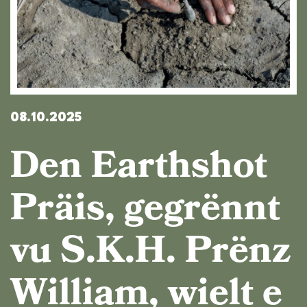
08.10.2025
Den Earthshot
Präis, gegrënnt
vu S.K.H. Prënz
William, wielt e