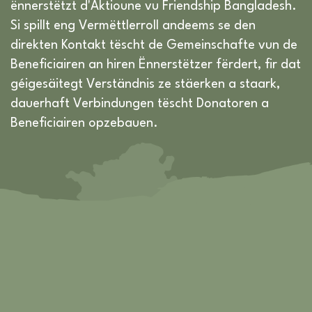
ënnerstëtzt d'Aktioune vu Friendship Bangladesh.
Si spillt eng Vermëttlerroll andeems se den
direkten Kontakt tëscht de Gemeinschafte vun de
Beneficiairen an hiren Ënnerstëtzer fërdert, fir dat
géigesäitegt Verständnis ze stäerken a staark,
dauerhaft Verbindungen tëscht Donatoren a
Beneficiairen opzebauen.