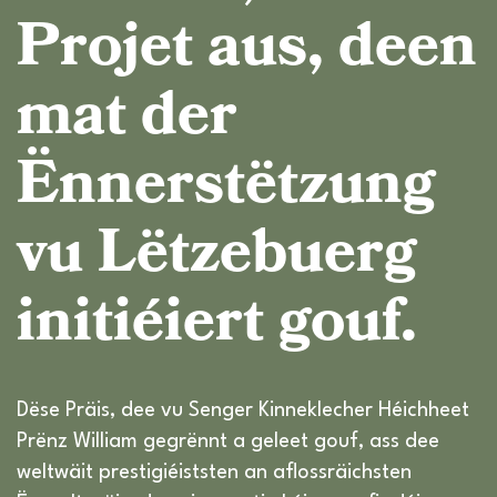
Projet aus, deen
mat der
Ënnerstëtzung
vu Lëtzebuerg
initiéiert gouf.
Dëse Präis, dee vu Senger Kinneklecher Héichheet
Prënz William gegrënnt a geleet gouf, ass dee
weltwäit prestigiéiststen an aflossräichsten