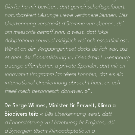
Dierfer hu mir bewisen, datt gemeinschaftsgefouert,
naturbaséiert Léisunge Liewe verännere kënnen. Dës
Unerkennung verstäerkt d'Stëmme vun deenen, déi
am meeschte betraff sinn, a weist, datt lokal
Adaptatioun souwuel méiglech wéi och essentiell ass.
Wéi et an der Vergaangenheet dacks de Fall war, ass
et dank der Ënnerstëtzung vu Friendship Luxembourg
a senge ëffentlechen a private Spender, datt mir en
innovativt Programm lancéiere konnten, dat eis elo
international Unerkennung abruecht huet, an ech
freeë mech besonnesch doriwwer.
»".
De Serge Wilmes, Minister fir Ëmwelt, Klima a
Biodiversitéit: «
Dës Unerkennung weist, datt
d'Ënnerstëtzung vu Lëtzebuerg fir Projeten, déi
d'Synergien tëscht Klimaadaptatioun a