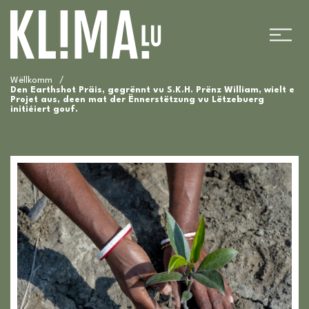
Wëllkomm
/
Den Earthshot Präis, gegrënnt vu S.K.H. Prënz William, wielt e
Projet aus, deen mat der Ënnerstëtzung vu Lëtzebuerg
initiéiert gouf.