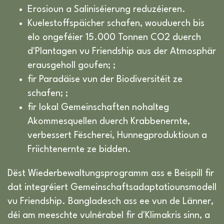
Erosioun a Saliniséierung reduzéieren.
Kuelestoffspäicher schafen, wouduerch bis
elo ongeféier 15.000 Tonnen CO2 duerch
d'Plantagen vu Friendship aus der Atmosphär
erausgeholl goufen; ;
fir Paradäise vun der Biodiversitéit ze
schafen; ;
fir lokal Gemeinschaften nohalteg
Akommesquellen duerch Krabbenernte,
verbessert Fëscherei, Hunnegproduktioun a
Friichtenernte ze bidden.
Dëst Wiederbewaltungsprogramm ass e Beispill fir
dat integréiert Gemeinschaftsadaptatiounsmodell
vu Friendship. Bangladesch ass ee vun de Länner,
déi am meeschte vulnérabel fir d'Klimakris sinn, a