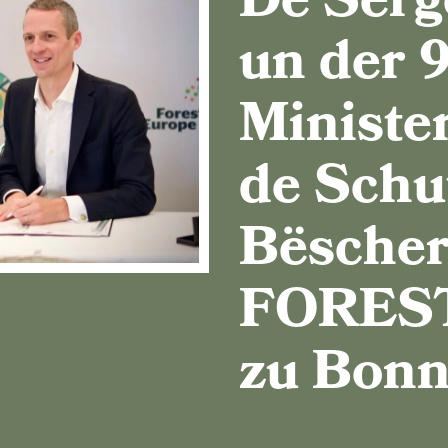
De Serg
un der 9
Ministe
de Schu
Bëscher
FORES
zu Bonn