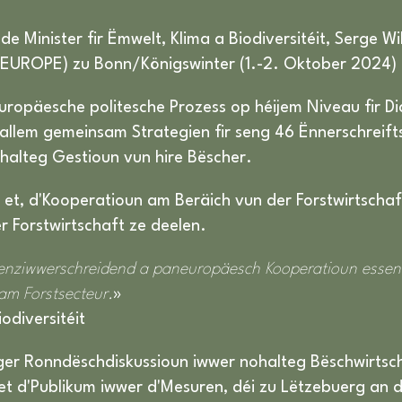
 Minister fir Ëmwelt, Klima a Biodiversitéit, Serge Wi
EUROPE) zu Bonn/Königswinter (1.-2. Oktober 2024) 
opäesche politesche Prozess op héijem Niveau fir Dia
llem gemeinsam Strategien fir seng 46 Ënnerschreift
halteg Gestioun vun hire Bëscher.
s et, d'Kooperatioun am Beräich vun der Forstwirtscha
r Forstwirtschaft ze deelen.
enziwwerschreidend a paneuropäesch Kooperatioun essenti
am Forstsecteur.
»
odiversitéit
er Ronndëschdiskussioun iwwer nohalteg Bëschwirtscha
huet d'Publikum iwwer d'Mesuren, déi zu Lëtzebuerg 