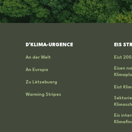
D'KLIMA-URGENCE
EIS ST
An der Welt
Eist 205
Eisen na
An Europa
Klimapl
Zu Lëtzebuerg
Eist Kli
Warming Stripes
Sektorie
Klimasc
Eis inte
Klimafi