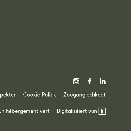
spekter
Cookie-Politik
Zougänglechkeet
un hébergement vert
Digitaliséiert vun