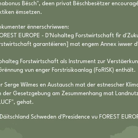
mabonus Bësch", deen privat Bëschbesëtzer encouragéie
ktiken ëmsetzen.
okumenter ënnerschriwwen:
«FOREST EUROPE - D'Nohalteg Forstwirtschaft fir d'Zu
orstwirtschaft garantéieren] mat engem Annex iwwer
"Nohalteg Forstwirtschaft als Instrument zur Verstäer
ënnung vun enger Forstrisikoanlag (FoRISK) enthält.
r Serge Wilmes en Austausch mat der estnescher Klim
un der Gesetzgebung am Zesummenhang mat Landnut
LUCF", gehat.
o Däitschland Schweden d'Presidence vu FOREST EUROP