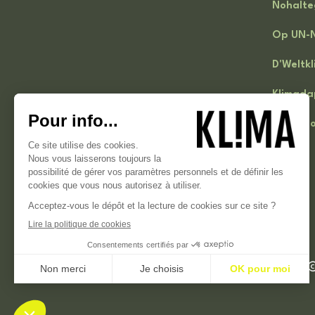
Nohalte
Op UN-N
D'Weltk
Klimada
Klima-S
©