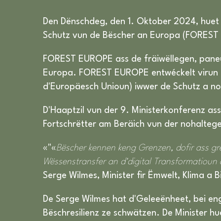
Den Dënschdeg, den 1. Oktober 2024, huet de
Schutz vun de Bëscher an Europa (FOREST 
FOREST EUROPE ass de fräiwëllegen, paneur
Europa. FOREST EUROPE entwéckelt virun a
d'Europäesch Unioun) iwwer de Schutz a no
D'Haaptzil vun der 9. Ministerkonferenz as
Fortschrëtter am Beräich vun der nohaltege
«"«
Bëscher kennen keng Grenzen, dofir ass gr
Wëssenstransfer an d'digital Transformatioun 
Serge Wilmes, Minister fir Ëmwelt, Klima a Bi
De Serge Wilmes hat d'Geleeënheet, bei eng
Bëschresilienz ze schwätzen. De Minister 