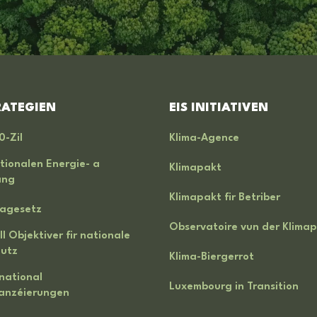
RATEGIEN
EIS INITIATIVEN
0-Zil
Klima-Agence
tionalen Energie- a
Klimapakt
ang
Klimapakt fir Betriber
magesetz
Observatoire vun der Klimapo
ll Objektiver fir nationale
hutz
Klima-Biergerrot
rnational
Luxembourg in Transition
nanzéierungen