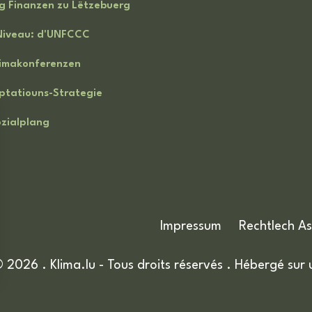
g Finanzen zu Lëtzebuerg
iveau: d'UNFCCC
limakonferenzen
ptatiouns-Strategie
ozialplang
Impressum
Rechtlech A
 2026 . Klima.lu - Tous droits réservés .
Hébergé sur 