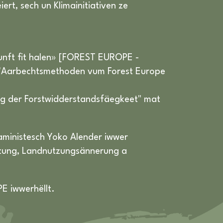
rt, sech un Klimainitiativen ze
kunft fit halen» [FOREST EUROPE -
 d'Aarbechtsmethoden vum Forest Europe
kung der Forstwidderstandsfäegkeet" mat
aministesch Yoko Alender iwwer
zung, Landnutzungsännerung a
E iwwerhëllt.