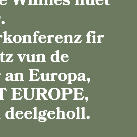
e Wilmes huet
KLIMADAPTATIOUNS-STRATEGIE
.
KLIMA-SOZIALPLANG
rkonferenz fir
tz vun de
 an Europa,
T EUROPE,
 deelgeholl.