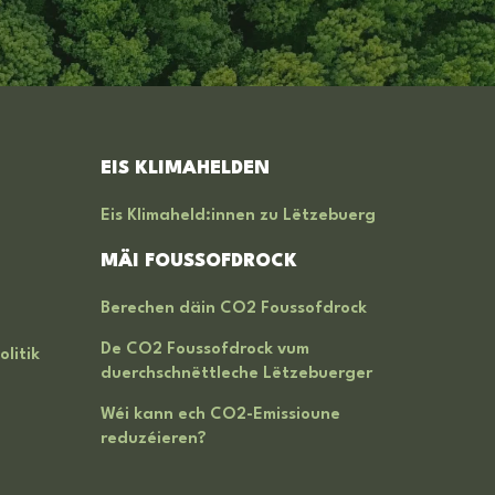
EIS KLIMAHELDEN
Eis Klimaheld:innen zu Lëtzebuerg
MÄI FOUSSOFDROCK
Berechen däin CO2 Foussofdrock
De CO2 Foussofdrock vum
litik
duerchschnëttleche Lëtzebuerger
Wéi kann ech CO2-Emissioune
reduzéieren?