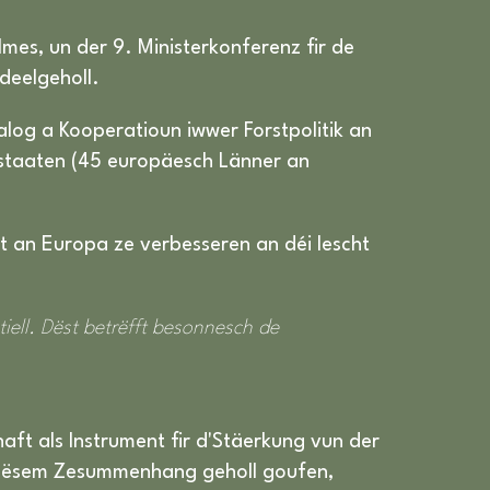
lmes, un der 9. Ministerkonferenz fir de
deelgeholl.
log a Kooperatioun iwwer Forstpolitik an
staaten (45 europäesch Länner an
ft an Europa ze verbesseren an déi lescht
ell. Dëst betrëfft besonnesch de
ft als Instrument fir d'Stäerkung vun der
an dësem Zesummenhang geholl goufen,