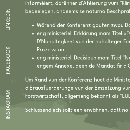
informéiert, dorënner d'Aféierung vum "Kli
LINKEDIN
bedeelegen, andeems se naturno Bëschpra
Wärend der Konferenz goufen zwou D
eng ministeriell Erklärung mam Titel 
D'Nohaltegkeet vun der nohalteger F
FACEBOOK
Prozess; an
eng ministeriell Decisioun mam Titel 
engem Annexe, deen de Mandat fir d'Gr
Um Rand vun der Konferenz huet de Ministe
d'Erausfuerderunge vun der Ëmsetzung v
INSTAGRAM
Forstwirtschaft, allgemeng bekannt als "LU
Schlussendlech sollt een erwähnen, datt n