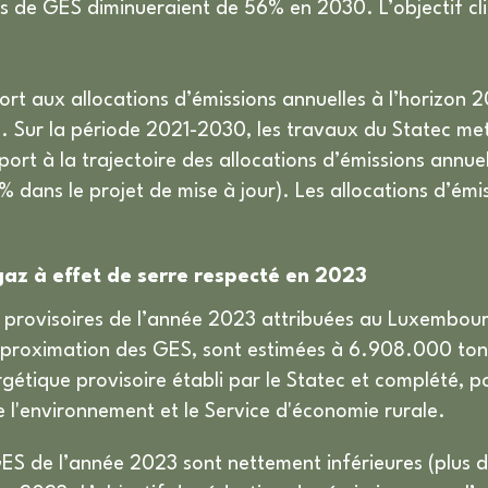
ns de GES diminueraient de 56% en 2030. L’objectif clim
rt aux allocations d’émissions annuelles à l’horizon 
023. Sur la période 2021-2030, les travaux du Statec m
ort à la trajectoire des allocations d’émissions annue
 dans le projet de mise à jour). Les allocations d’émis
gaz à effet de serre respecté en 2023
) provisoires de l’année 2023 attribuées au Luxembou
approximation des GES, sont estimées à 6.908.000 to
étique provisoire établi par le Statec et complété, pou
e l'environnement et le Service d'économie rurale.
e GES de l’année 2023 sont nettement inférieures (plu