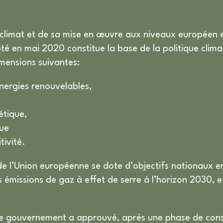
e climat et de sa mise en œuvre aux niveaux européen et
té en mai 2020 constitue la base de la politique cli
imensions suivantes:
nergies renouvelables,
étique,
que
tivité.
 l’Union européenne se dote d’objectifs nationaux en
s émissions de gaz à effet de serre à l’horizon 2030, e
l de gouvernement a approuvé, après une phase de consu