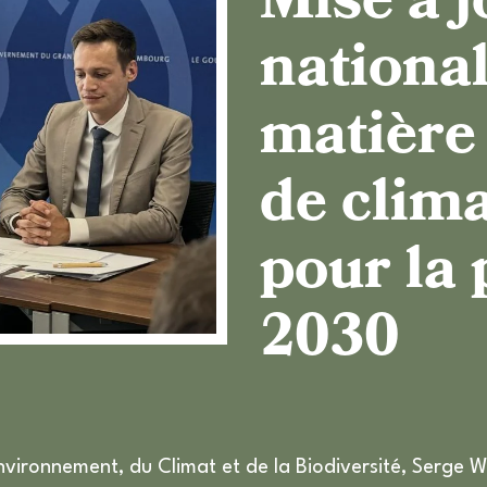
Mise à j
S
national
matière 
P
de clim
pour la 
2030
’Environnement, du Climat et de la Biodiversité, Serge W