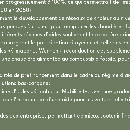
progressivement à 100%, ce qui permettrait de limit
.000 en 2050).
ment le développement de réseaux de chaleur au nive
aux pompes à chaleur pour remplacer les chaudières fo
ifférents régimes d’aides soulignant le caractère prior
ncourageant la participation citoyenne et celle des ent
ides «Klimabonus Wunnen», reconduction des supplémen
’une chaudière alimentée au combustible fossile, pou
alités de préfinancement dans le cadre du régime d’a
olutions bas-carbone;
gime d’aides «Klimabonus Mobilitéit», avec une gradua
que l’introduction d’une aide pour les voitures électr
des aux entreprises permettant de mieux soutenir finan