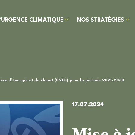
’URGENCE CLIMATIQUE
NOS STRATÉGIES
’URGENCE
OS
OS
OS
ON
LIMATIQUE
RATÉGIES
ITIATIVES
ÉROS DU
MPREINTE
L’EM
LIMAT
ARBONE
OBJEC
OBSE
tière d’énergie et de climat (PNEC) pour la période 2021-2030
NOTRE 
17.07.2024