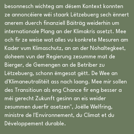
besonnesch wichteg am dësem Kontext konnten
ze annoncéiere wéi staark Lëtzebuerg sech ënnert
anerem duerch finanziell Bäiträg weiderhin um
internationale Plang an der Klimakris asetzt. Mee
och fir ze weise wat alles vu konkrete Mesuren am
Kader vum Klimaschutz, an an der Nohaltegkeet,
doheem vun der Regierung zesumme mat de
Bierger, de Gemengen an de Betriber zu
Lëtzebuerg, schonn ëmgesat gëtt. De Wee an
d'Klimaneutralitéit ass nach laang. Mee mir sollen
des Transitioun als eng Chance fir eng besser a
méi gerecht Zukunft gesinn an eis weider
zesummen duerfir asetzen", Joëlle Welfring,
ministre de l'Environnement, du Climat et du
Développement durable.